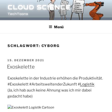
Zum
CLOUD SCIENCE
Inhalt
TechToons
springen
Menü
SCHLAGWORT:
CYBORG
VERÖFFENTLICHT
15. DEZEMBER 2021
AM
Exoskelette
Exoskelette in der Industrie erhöhen die Produktivität.
#Exoskelett
#ArbeitsweltenderZukunft
#
Logistik
(Ja, ich hab auch keine Ahnung was ich mir dabei
gedacht habe)