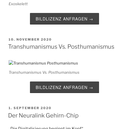
Exoskelett
BILDLIZENZ ANFRAGEN →
VERÖFFENTLICHT
10. NOVEMBER 2020
AM
Transhumanismus Vs. Posthumanismus
Transhumanismus Vs. Posthumanismus
BILDLIZENZ ANFRAGEN →
VERÖFFENTLICHT
1. SEPTEMBER 2020
AM
Der Neuralink Gehirn-Chip
„Die Digitalisierung beginnt im Kopf“