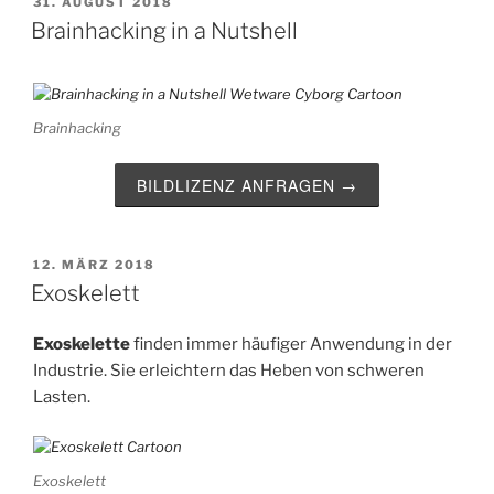
VERÖFFENTLICHT
31. AUGUST 2018
AM
Brainhacking in a Nutshell
Brainhacking
BILDLIZENZ ANFRAGEN →
VERÖFFENTLICHT
12. MÄRZ 2018
AM
Exoskelett
Exoskelette
finden immer häufiger Anwendung in der
Industrie. Sie erleichtern das Heben von schweren
Lasten.
Exoskelett