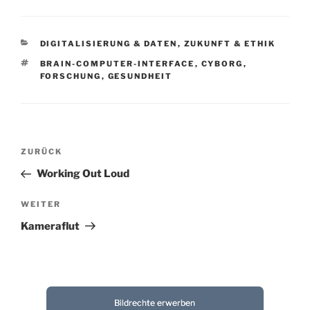
KATEGORIEN
DIGITALISIERUNG & DATEN
,
ZUKUNFT & ETHIK
SCHLAGWÖRTER
BRAIN-COMPUTER-INTERFACE
,
CYBORG
,
FORSCHUNG
,
GESUNDHEIT
Beitragsnavigation
Vorheriger
ZURÜCK
Beitrag
Working Out Loud
Nächster
WEITER
Beitrag
Kameraflut
Bildrechte erwerben