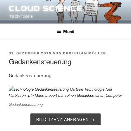
Zum
CLOUD SCIENCE
Inhalt
TechToons
springen
Menü
VERÖFFENTLICHT
31. DEZEMBER 2018
VON
CHRISTIAN MÖLLER
AM
Gedankensteuerung
Gedankensteuerung
Gedankensteuerung
BILDLIZENZ ANFRAGEN →