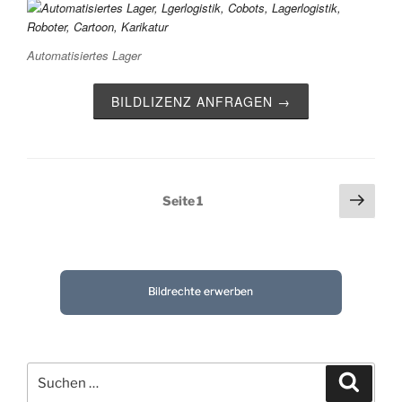
Automatisiertes Lager
BILDLIZENZ ANFRAGEN →
Seitennummerierung
Näch
Seite
1
Seit
der
Beiträge
Bildrechte erwerben
Suchen
Suche
nach: