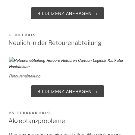
BILDLIZENZ ANFRAGEN →
VERÖFFENTLICHT
1. JULI 2019
AM
Neulich in der Retourenabteilung
Retourenabteilung
BILDLIZENZ ANFRAGEN →
VERÖFFENTLICHT
25. FEBRUAR 2019
AM
Akzeptanzprobleme
Diese Frage müssen wir uns stellen! Wie wird unsere