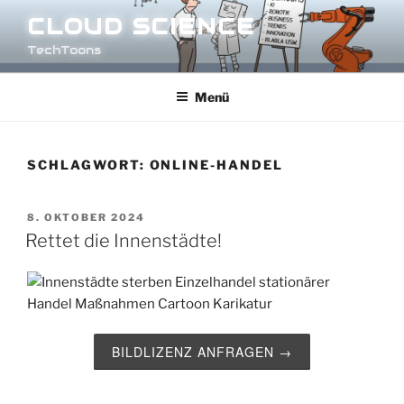
Zum
CLOUD SCIENCE
Inhalt
TechToons
springen
Menü
SCHLAGWORT:
ONLINE-HANDEL
VERÖFFENTLICHT
8. OKTOBER 2024
AM
Rettet die Innenstädte!
BILDLIZENZ ANFRAGEN →