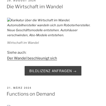
VERÖFFENTLICHT
29. AUGUST 2024
AM
Die Wirtschaft im Wandel
Wirtschaft im Wandel
Siehe auch:
Der Wandel beschleunigt sich
BILDLIZENZ ANFRAGEN →
VERÖFFENTLICHT
21. MÄRZ 2024
AM
Functions on Demand