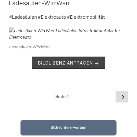
AM
Ladesäulen-WirrWarr
#Ladesäulen
#Elektroauto
#Elektromobilität
Ladesäulen-WirrWarr
BILDLIZENZ ANFRAGEN →
Näch
Seitennummerierung
Seite
1
Seite
der
Beiträge
Bildrechte erwerben