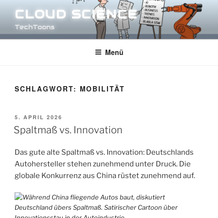
Zum
CLOUD SCIENCE
Inhalt
TechToons
springen
Menü
SCHLAGWORT:
MOBILITÄT
VERÖFFENTLICHT
5. APRIL 2026
AM
Spaltmaß vs. Innovation
Das gute alte Spaltmaß vs. Innovation: Deutschlands
Autohersteller stehen zunehmend unter Druck. Die
globale Konkurrenz aus China rüstet zunehmend auf.