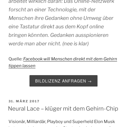
arbeitet wirklich daran: Das Online-Netzwerk
forscht an einer Technologie, mit der
Menschen ihre Gedanken ohne Umweg über
eine Tastatur direkt aus dem Kopf online
bringen könnten. Gedanken ausspionieren
werde man aber nicht. (nee is klar)
Quelle:
Facebook will Menschen direkt mit dem Gehirn
tippen lassen
BILDLIZENZ ANFRAGEN →
VERÖFFENTLICHT
31. MÄRZ 2017
AM
Neural Lace – klüger mit dem Gehirn-Chip
Visionär, Milliardär, Playboy und Superheld Elon Musk