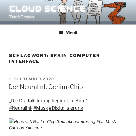
Zum
CLOUD SCIENCE
Inhalt
TechToons
springen
Menü
SCHLAGWORT:
BRAIN-COMPUTER-
INTERFACE
VERÖFFENTLICHT
1. SEPTEMBER 2020
AM
Der Neuralink Gehirn-Chip
„Die Digitalisierung beginnt im Kopf“
#Neuralink
#Musk
#Digitalisierung