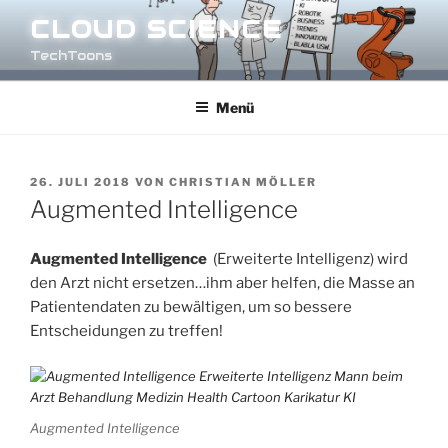
Zum
CLOUD SCIENCE
Inhalt
TechToons
springen
Menü
VERÖFFENTLICHT
26. JULI 2018
VON
CHRISTIAN MÖLLER
AM
Augmented Intelligence
Augmented Intelligence
(Erweiterte Intelligenz) wird
den Arzt nicht ersetzen…ihm aber helfen, die Masse an
Patientendaten zu bewältigen, um so bessere
Entscheidungen zu treffen!
Augmented Intelligence