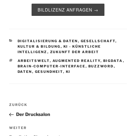
BILDLIZENZ ANFRAGEN →
KATEGORIEN
DIGITALISIERUNG & DATEN
,
GESELLSCHAFT,
KULTUR & BILDUNG
,
KI - KÜNSTLICHE
INTELLIGENZ
,
ZUKUNFT DER ARBEIT
SCHLAGWÖRTER
ARBEITSWELT
,
AUGMENTED REALITY
,
BIGDATA
,
BRAIN-COMPUTER-INTERFACE
,
BUZZWORD
,
DATEN
,
GESUNDHEIT
,
KI
Beitragsnavigation
Vorheriger
ZURÜCK
Beitrag
Der Drucksalon
Nächster
WEITER
Beitrag