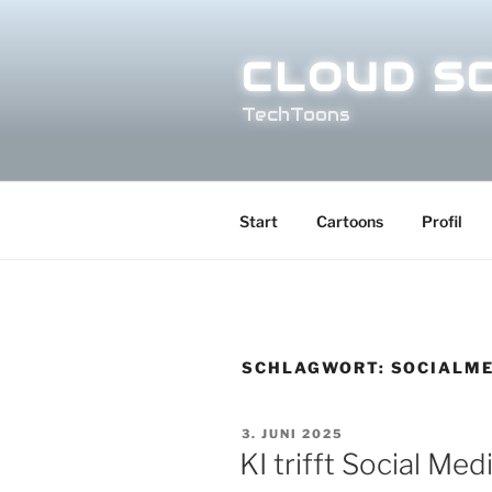
Zum
Inhalt
springen
CLOUD S
TechToons
Start
Cartoons
Profil
SCHLAGWORT:
SOCIALM
VERÖFFENTLICHT
3. JUNI 2025
AM
KI trifft Social Me