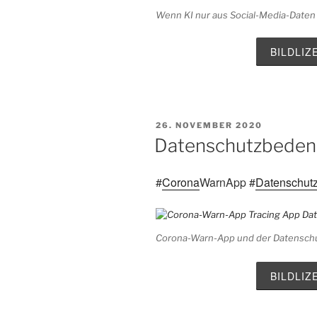
Wenn KI nur aus Social-Media-Daten l
BILDLI
VERÖFFENTLICHT
26. NOVEMBER 2020
AM
Datenschutzbeden
#
Corona
WarnApp
#
Datenschut
Corona-Warn-App und der Datensch
BILDLI