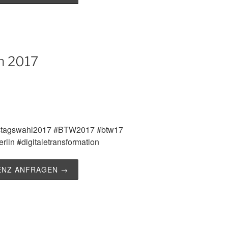
n 2017
stagswahl2017
#
BTW2017
#
btw17
erlin
#
digitaletransformation
ZENZ ANFRAGEN →