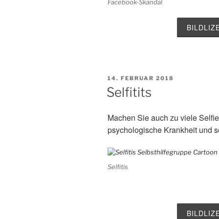
Facebook-Skandal
BILDLI
VERÖFFENTLICHT
14. FEBRUAR 2018
AM
Selfitits
Machen Sie auch zu viele Selfi
psychologische Krankheit und so
Selfitis
BILDLI