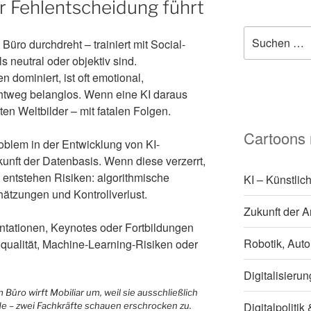
r Fehlentscheidung führt
Suchen
 Büro durchdreht – trainiert mit Social-
nach:
s neutral oder objektiv sind.
 dominiert, ist oft emotional,
ichtweg belanglos. Wenn eine KI daraus
rten Weltbilder – mit fatalen Folgen.
Cartoons
roblem in der Entwicklung von KI-
unft der Datenbasis. Wenn diese verzerrt,
t, entstehen Risiken: algorithmische
KI – Künstlich
ätzungen und Kontrollverlust.
Zukunft der A
entationen, Keynotes oder Fortbildungen
Robotik, Auto
qualität, Machine-Learning-Risiken oder
Digitalisieru
Digitalpoliti