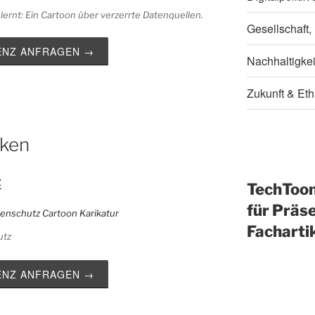
ernt: Ein Cartoon über verzerrte Datenquellen.
Gesellschaft,
ZENZ ANFRAGEN →
Nachhaltigke
Zukunft & Eth
ken
z
TechToo
für Präse
Facharti
utz
ZENZ ANFRAGEN →