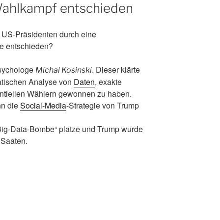
Wahlkampf entschieden
US-Präsidenten durch eine
ie entschieden?
Psychologe
. Dieser klärte
Michal Kosinski
matischen Analyse von
Daten
, exakte
tentiellen Wählern gewonnen zu haben.
nn die
Social-Media
-Strategie von Trump
„Big-Data-Bombe“ platze und Trump wurde
 Saaten.