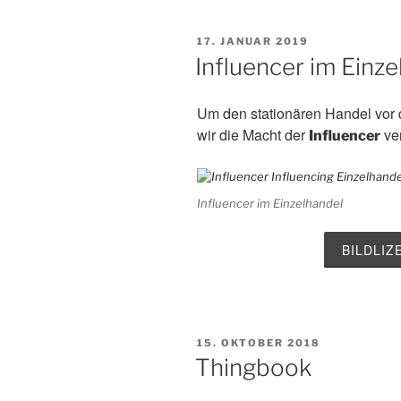
VERÖFFENTLICHT
17. JANUAR 2019
AM
Influencer im Einze
Um den stationären Handel vor
wir die Macht der
ver
Influencer
Influencer im Einzelhandel
BILDLI
VERÖFFENTLICHT
15. OKTOBER 2018
AM
Thingbook