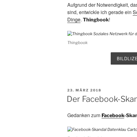
Aufgrund der Notwendigkeit, da
sind, entwickle ich gerade ein
S
Dinge
.
!
Thingbook
Thingbook
BILDLI
VERÖFFENTLICHT
23. MÄRZ 2018
AM
Der Facebook-Ska
Gedanken zum
Facebook
-Ska