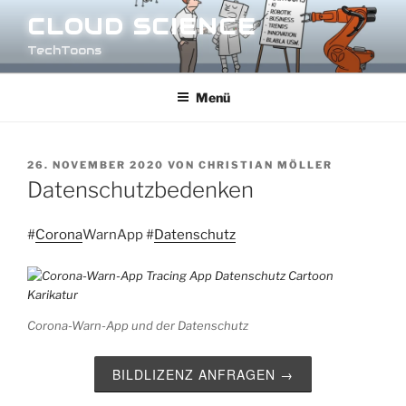
Zum
CLOUD SCIENCE
Inhalt
TechToons
springen
Menü
VERÖFFENTLICHT
26. NOVEMBER 2020
VON
CHRISTIAN MÖLLER
AM
Datenschutzbedenken
#
Corona
WarnApp
#
Datenschutz
Corona-Warn-App und der Datenschutz
BILDLIZENZ ANFRAGEN →