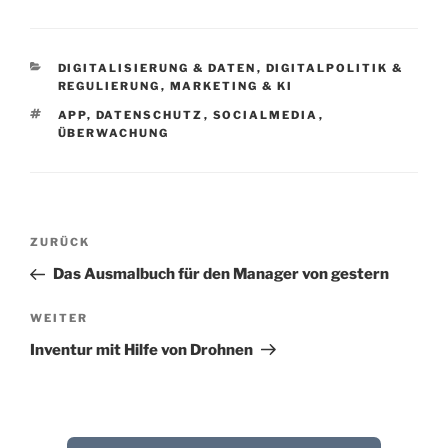
KATEGORIEN
DIGITALISIERUNG & DATEN
,
DIGITALPOLITIK &
REGULIERUNG
,
MARKETING & KI
SCHLAGWÖRTER
APP
,
DATENSCHUTZ
,
SOCIALMEDIA
,
ÜBERWACHUNG
Beitragsnavigation
Vorheriger
ZURÜCK
Beitrag
Das Ausmalbuch für den Manager von gestern
Nächster
WEITER
Beitrag
Inventur mit Hilfe von Drohnen