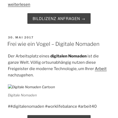
„Wichtig!
weiterlesen
Programmieren
in
BILDLIZENZ ANFRAGEN →
der
Grundschule“
VERÖFFENTLICHT
30. MAI 2017
AM
Frei wie ein Vogel – Digitale Nomaden
Der Arbeitsplatz eines
digitalen Nomaden
ist die
ganze Welt. Völlig ortsunabhängig nutzen diese
Freigeister die moderne Technologie, um Ihrer
Arbeit
nachzugehen.
Digitale Nomaden
##digitalenomaden #worklifebalance #arbeit40