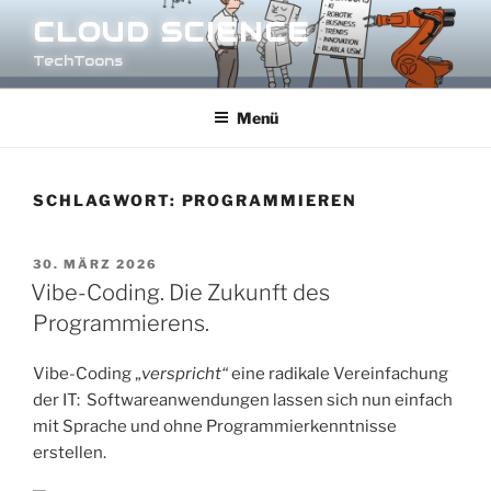
Zum
CLOUD SCIENCE
Inhalt
TechToons
springen
Menü
SCHLAGWORT:
PROGRAMMIEREN
VERÖFFENTLICHT
30. MÄRZ 2026
AM
Vibe-Coding. Die Zukunft des
Programmierens.
Vibe-Coding „
verspricht“
eine radikale Vereinfachung
der IT: Softwareanwendungen lassen sich nun einfach
mit Sprache und ohne Programmierkenntnisse
erstellen.