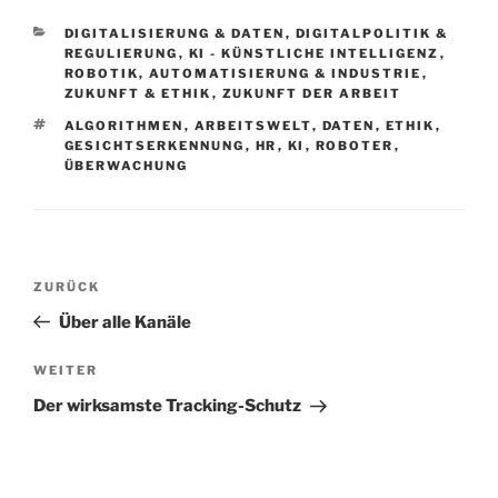
KATEGORIEN
DIGITALISIERUNG & DATEN
,
DIGITALPOLITIK &
REGULIERUNG
,
KI - KÜNSTLICHE INTELLIGENZ
,
ROBOTIK, AUTOMATISIERUNG & INDUSTRIE
,
ZUKUNFT & ETHIK
,
ZUKUNFT DER ARBEIT
SCHLAGWÖRTER
ALGORITHMEN
,
ARBEITSWELT
,
DATEN
,
ETHIK
,
GESICHTSERKENNUNG
,
HR
,
KI
,
ROBOTER
,
ÜBERWACHUNG
Beitragsnavigation
Vorheriger
ZURÜCK
Beitrag
Über alle Kanäle
Nächster
WEITER
Beitrag
Der wirksamste Tracking-Schutz