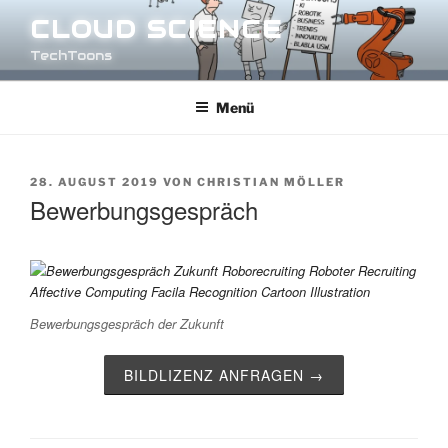
Zum
CLOUD SCIENCE
Inhalt
TechToons
springen
Menü
VERÖFFENTLICHT
28. AUGUST 2019
VON
CHRISTIAN MÖLLER
AM
Bewerbungsgespräch
Bewerbungsgespräch der Zukunft
BILDLIZENZ ANFRAGEN →