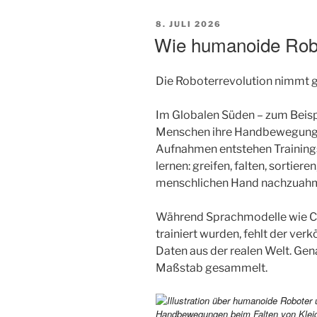
VERÖFFENTLICHT
8. JULI 2026
AM
Wie humanoide Robo
Die Roboterrevolution nimmt ge
Im Globalen Süden – zum Beispi
Menschen ihre Handbewegungen
Aufnahmen entstehen Training
lernen: greifen, falten, sortie
menschlichen Hand nachzuah
Während Sprachmodelle wie Ch
trainiert wurden, fehlt der ve
Daten aus der realen Welt. Gen
Maßstab gesammelt.