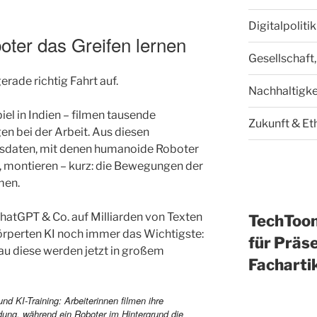
Digitalpoliti
ter das Greifen lernen
Gesellschaft,
rade richtig Fahrt auf.
Nachhaltigke
el in Indien – filmen tausende
Zukunft & Et
 bei der Arbeit. Aus diesen
sdaten, mit denen humanoide Roboter
ren, montieren – kurz: die Bewegungen der
men.
atGPT & Co. auf Milliarden von Texten
TechToo
rkörperten KI noch immer das Wichtigste:
für Präse
au diese werden jetzt in großem
Facharti