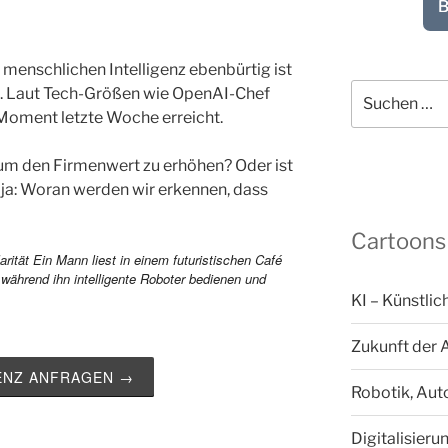
B
menschlichen Intelligenz ebenbürtig ist
Suchen
ln. Laut Tech-Größen wie OpenAI-Chef
nach:
Moment letzte Woche erreicht.
 um den Firmenwert zu erhöhen? Oder ist
 ja: Woran werden wir erkennen, dass
Cartoons
KI – Künstlic
Zukunft der 
ZENZ ANFRAGEN →
Robotik, Aut
Digitalisieru