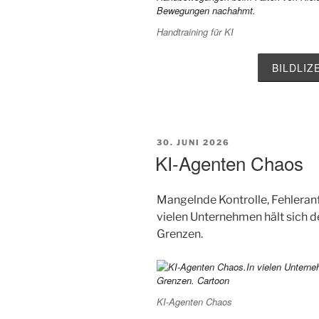
Handtraining für KI
BILDLI
VERÖFFENTLICHT
30. JUNI 2026
AM
KI-Agenten Chaos
Mangelnde Kontrolle, Fehleranf
vielen Unternehmen hält sich 
Grenzen.
KI-Agenten Chaos