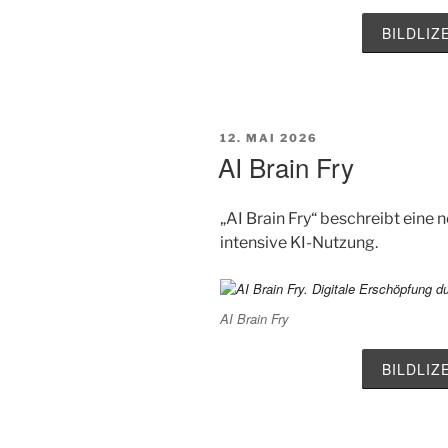
BILDLI
VERÖFFENTLICHT
12. MAI 2026
AM
AI Brain Fry
„AI Brain Fry“ beschreibt eine
intensive KI-Nutzung.
AI Brain Fry
BILDLI