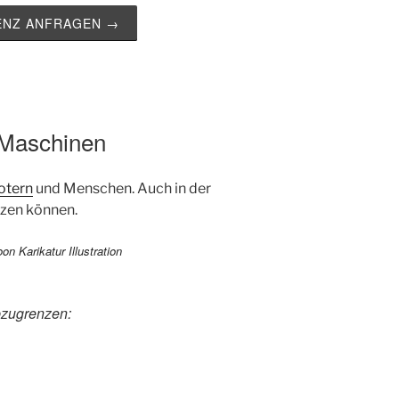
ZENZ ANFRAGEN →
Maschinen
otern
und Menschen. Auch in der
nzen können.
bzugrenzen: