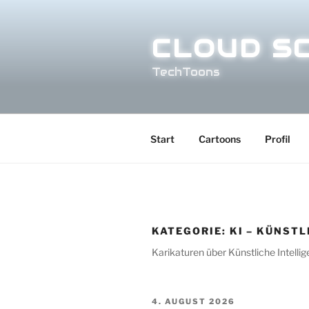
Zum
Inhalt
CLOUD S
springen
TechToons
Start
Cartoons
Profil
KATEGORIE:
KI – KÜNSTL
Karikaturen über Künstliche Intelli
VERÖFFENTLICHT
4. AUGUST 2026