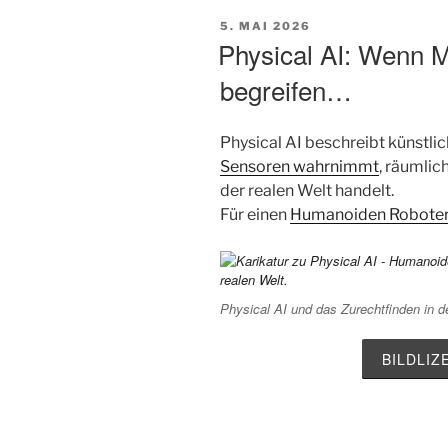
VERÖFFENTLICHT
5. MAI 2026
AM
Physical AI: Wenn M
begreifen…
Physical AI beschreibt künstlich
Sensoren wahrnimmt
, räumli
der realen Welt handelt.
Für einen
Humanoiden Robote
Physical AI und das Zurechtfinden in de
BILDLI