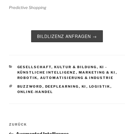
Predictive Shopping
BILDLIZENZ ANFRAGEN →
KATEGORIEN
GESELLSCHAFT, KULTUR & BILDUNG
,
KI -
KÜNSTLICHE INTELLIGENZ
,
MARKETING & KI
,
ROBOTIK, AUTOMATISIERUNG & INDUSTRIE
SCHLAGWÖRTER
BUZZWORD
,
DEEPLEARNING
,
KI
,
LOGISTIK
,
ONLINE-HANDEL
Beitragsnavigation
Vorheriger
ZURÜCK
Beitrag
Augmented Intelligence