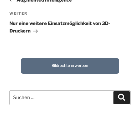
Nächster
WEITER
Beitrag
Nur eine weitere Einsatzmöglichkeit von 3D-
Druckern
Bildrechte erwerben
Suchen
Suche
nach: