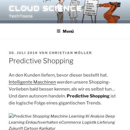
Zum
CLOUD SCIENCE
Inhalt
TechToons
springen
Menü
VERÖFFENTLICHT
30. JULI 2018
VON
CHRISTIAN MÖLLER
AM
Predictive Shopping
An den Kunden liefern, bevor dieser bestellt hat.
Intelligente Maschinen
werden unsere Shopping-
Vorlieben bald besser kennen, als wir es selbst tun…
Und dann autonom handeln.
Predictive Shopping
ist
die logische Folge eines gigantischen Trends.