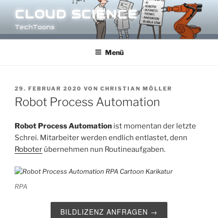
Zum
CLOUD SCIENCE
Inhalt
TechToons
springen
Menü
VERÖFFENTLICHT
29. FEBRUAR 2020
VON
CHRISTIAN MÖLLER
AM
Robot Process Automation
Robot Process Automation
ist momentan der letzte
Schrei. Mitarbeiter werden endlich entlastet, denn
Roboter
übernehmen nun Routineaufgaben.
RPA
BILDLIZENZ ANFRAGEN →