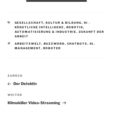
KATEGORIEN
GESELLSCHAFT, KULTUR & BILDUNG
,
KI -
KÜNSTLICHE INTELLIGENZ
,
ROBOTIK,
AUTOMATISIERUNG & INDUSTRIE
,
ZUKUNFT DER
ARBEIT
SCHLAGWÖRTER
ARBEITSWELT
,
BUZZWORD
,
CHATBOTS
,
KI
,
MANAGEMENT
,
ROBOTER
Beitragsnavigation
Vorheriger
ZURÜCK
Beitrag
Der Detektiv
Nächster
WEITER
Beitrag
Klimakiller Video-Streaming