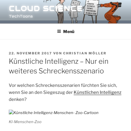
Zum
CLOUD SCIENCE
Inhalt
TechToons
springen
Menü
VERÖFFENTLICHT
22. NOVEMBER 2017
VON
CHRISTIAN MÖLLER
AM
Künstliche Intelligenz – Nur ein
weiteres Schreckensszenario
Vor welchen Schreckensszenarien fürchten Sie sich,
wenn Sie an den Siegeszug der
Künstlichen Intelligenz
denken?
KI-Menschen-Zoo