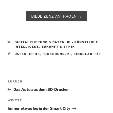
BILDLIZENZ ANFRAGEN →
KATEGORIEN
DIGITALISIERUNG & DATEN
,
KI - KÜNSTLICHE
INTELLIGENZ
,
ZUKUNFT & ETHIK
SCHLAGWÖRTER
DATEN
,
ETHIK
,
FORSCHUNG
,
KI
,
SINGULARITÄT
Beitragsnavigation
Vorheriger
ZURÜCK
Beitrag
Das Auto aus dem 3D-Drucker
Nächster
WEITER
Beitrag
Immer etwas los in der Smart City