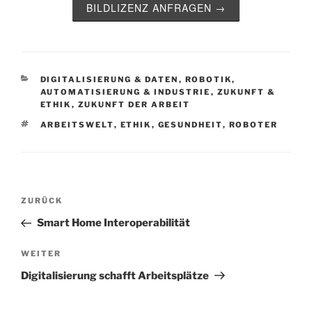
BILDLIZENZ ANFRAGEN →
KATEGORIEN
DIGITALISIERUNG & DATEN
,
ROBOTIK,
AUTOMATISIERUNG & INDUSTRIE
,
ZUKUNFT &
ETHIK
,
ZUKUNFT DER ARBEIT
SCHLAGWÖRTER
ARBEITSWELT
,
ETHIK
,
GESUNDHEIT
,
ROBOTER
Beitragsnavigation
Vorheriger
ZURÜCK
Beitrag
Smart Home Interoperabilität
Nächster
WEITER
Beitrag
Digitalisierung schafft Arbeitsplätze