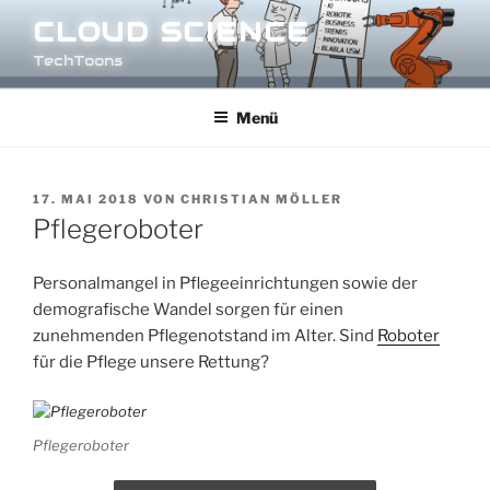
Zum
CLOUD SCIENCE
Inhalt
TechToons
springen
Menü
VERÖFFENTLICHT
17. MAI 2018
VON
CHRISTIAN MÖLLER
AM
Pflegeroboter
Personalmangel in Pflegeeinrichtungen sowie der
demografische Wandel sorgen für einen
zunehmenden Pflegenotstand im Alter. Sind
Roboter
für die Pflege unsere Rettung?
Pflegeroboter