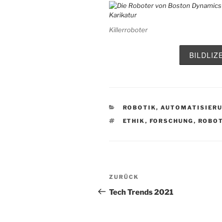
Killerroboter
BILDLI
KATEGORIEN
ROBOTIK, AUTOMATISIERU
SCHLAGWÖRTER
ETHIK
,
FORSCHUNG
,
ROBO
Beitragsnavigation
Vorheriger
ZURÜCK
Beitrag
Tech Trends 2021