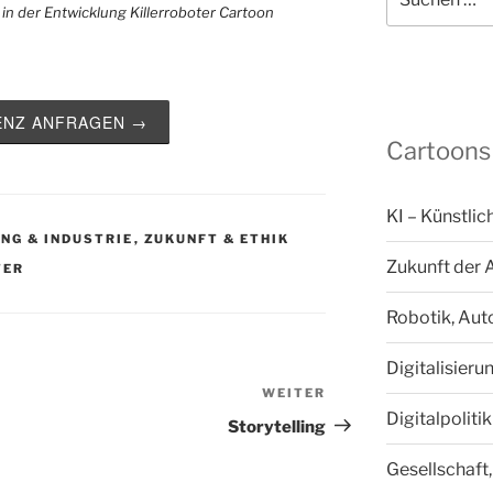
nach:
ZENZ ANFRAGEN →
Cartoons
KI – Künstlic
NG & INDUSTRIE
,
ZUKUNFT & ETHIK
Zukunft der 
TER
Robotik, Aut
Digitalisieru
WEITER
Nächster
Digitalpoliti
Beitrag
Storytelling
Gesellschaft,