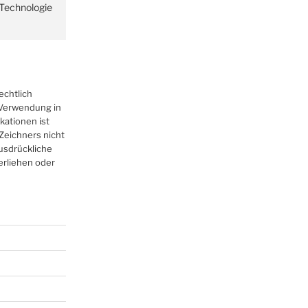
r Technologie
echtlich
r Verwendung in
kationen ist
Zeichners nicht
ausdrückliche
erliehen oder