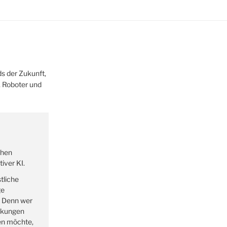
s der Zukunft,
z, Roboter und
ehen
iver KI.
tliche
ge
. Denn wer
rkungen
en möchte,