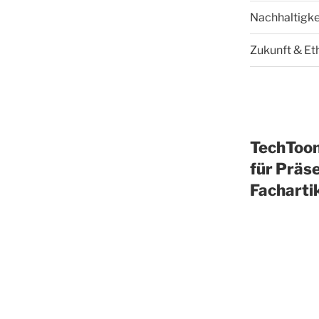
Nachhaltigke
Zukunft & Et
TechToo
für Präse
Facharti