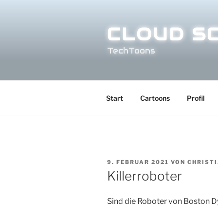
Zum
Inhalt
CLOUD S
springen
TechToons
Start
Cartoons
Profil
VERÖFFENTLICHT
9. FEBRUAR 2021
VON
CHRIST
AM
Killerroboter
Sind die Roboter von Boston D