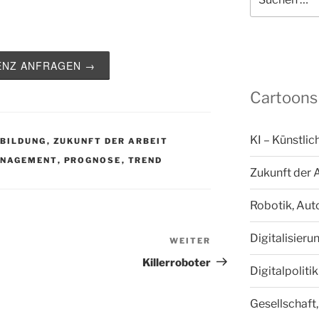
nach:
ZENZ ANFRAGEN →
Cartoons
KI – Künstlic
 BILDUNG
,
ZUKUNFT DER ARBEIT
NAGEMENT
,
PROGNOSE
,
TREND
Zukunft der 
Robotik, Aut
Digitalisieru
WEITER
Nächster
Beitrag
Killerroboter
Digitalpoliti
Gesellschaft,