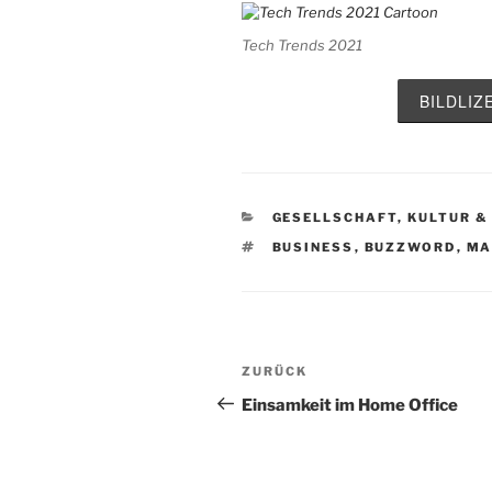
Tech Trends 2021
BILDLI
KATEGORIEN
GESELLSCHAFT, KULTUR &
SCHLAGWÖRTER
BUSINESS
,
BUZZWORD
,
MA
Beitragsnavigation
Vorheriger
ZURÜCK
Beitrag
Einsamkeit im Home Office