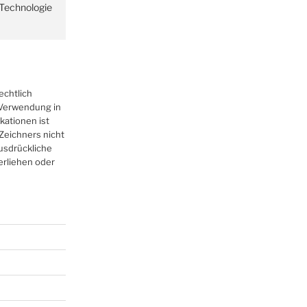
r Technologie
echtlich
r Verwendung in
kationen ist
Zeichners nicht
ausdrückliche
erliehen oder