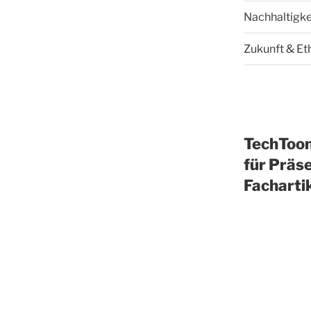
Nachhaltigke
Zukunft & Et
TechToo
für Präse
Facharti