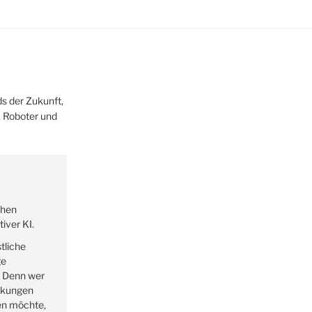
s der Zukunft,
z, Roboter und
ehen
iver KI.
tliche
ge
. Denn wer
rkungen
en möchte,