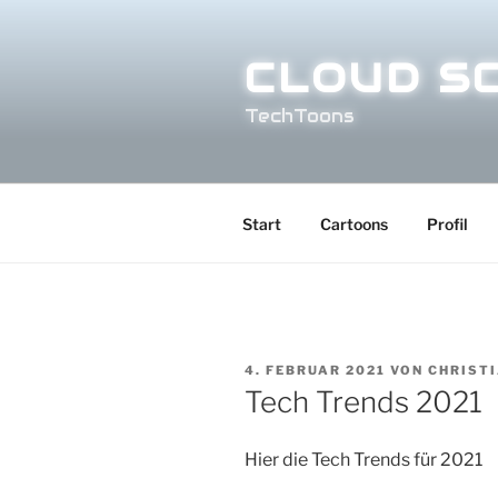
Zum
Inhalt
CLOUD S
springen
TechToons
Start
Cartoons
Profil
VERÖFFENTLICHT
4. FEBRUAR 2021
VON
CHRIST
AM
Tech Trends 2021
Hier die Tech Trends für 2021