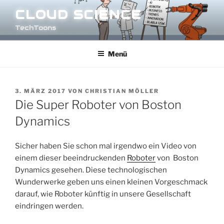
Zum
CLOUD SCIENCE
Inhalt
TechToons
springen
Menü
VERÖFFENTLICHT
3. MÄRZ 2017
VON
CHRISTIAN MÖLLER
AM
Die Super Roboter von Boston
Dynamics
Sicher haben Sie schon mal irgendwo ein Video von
einem dieser beeindruckenden
Roboter
von Boston
Dynamics gesehen. Diese technologischen
Wunderwerke geben uns einen kleinen Vorgeschmack
darauf, wie Roboter künftig in unsere Gesellschaft
eindringen werden.