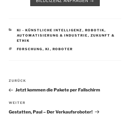
BILDLIZENZ ANFRAGEN →
KATEGORIEN
KI - KÜNSTLICHE INTELLIGENZ
,
ROBOTIK,
AUTOMATISIERUNG & INDUSTRIE
,
ZUKUNFT &
ETHIK
SCHLAGWÖRTER
FORSCHUNG
,
KI
,
ROBOTER
Beitragsnavigation
Vorheriger
ZURÜCK
Beitrag
Jetzt kommen die Pakete per Fallschirm
Nächster
WEITER
Beitrag
Gestatten, Paul – Der Verkaufsroboter!