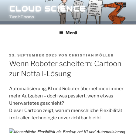
Zum
CLOUD SCIENCE
Inhalt
TechToons
springen
Menü
VERÖFFENTLICHT
23. SEPTEMBER 2025
VON
CHRISTIAN MÖLLER
AM
Wenn Roboter scheitern: Cartoon
zur Notfall-Lösung
Automatisierung, KI und Roboter übernehmen immer
mehr Aufgaben – doch was passiert, wenn etwas
Unerwartetes geschieht?
Dieser Cartoon zeigt, warum menschliche Flexibilität
trotz aller Technologie unverzichtbar bleibt.