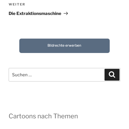
Nächster
WEITER
Beitrag
Die Extraktionsmaschine
Bildrechte erwerben
Suchen
Suche
nach:
Cartoons nach Themen