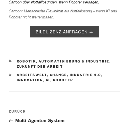
Cartoon: Menschliche Flexibilität als Notfalllösung – wenn KI und
Roboter nicht weiterwissen.
BILDLIZENZ ANFRAGEN →
KATEGORIEN
ROBOTIK, AUTOMATISIERUNG & INDUSTRIE
,
ZUKUNFT DER ARBEIT
SCHLAGWÖRTER
ARBEITSWELT
,
CHANGE
,
INDUSTRIE 4.0
,
INNOVATION
,
KI
,
ROBOTER
Beitragsnavigation
Vorheriger
ZURÜCK
Beitrag
Multi-Agenten-System