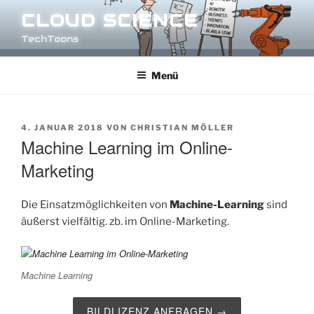
Zum
CLOUD SCIENCE
Inhalt
TechToons
springen
Menü
VERÖFFENTLICHT
4. JANUAR 2018
VON
CHRISTIAN MÖLLER
AM
Machine Learning im Online-
Marketing
Die Einsatzmöglichkeiten von
Machine-Learning
sind
äußerst vielfältig. zb. im Online-Marketing.
Machine Learning
BILDLIZENZ ANFRAGEN →