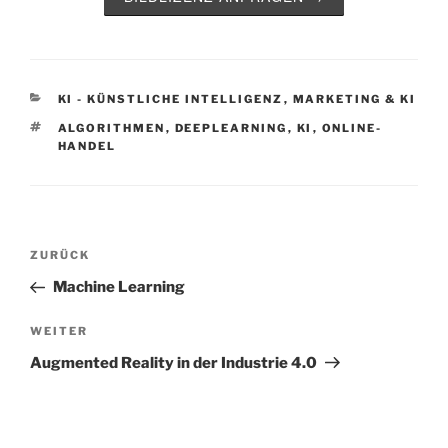
KATEGORIEN
KI - KÜNSTLICHE INTELLIGENZ
,
MARKETING & KI
SCHLAGWÖRTER
ALGORITHMEN
,
DEEPLEARNING
,
KI
,
ONLINE-
HANDEL
Beitragsnavigation
Vorheriger
ZURÜCK
Beitrag
Machine Learning
Nächster
WEITER
Beitrag
Augmented Reality in der Industrie 4.0