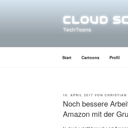
Zum
Inhalt
springen
CLOUD S
TechToons
Start
Cartoons
Profil
VERÖFFENTLICHT
10. APRIL 2017
VON
CHRISTIAN
AM
Noch bessere Arbei
Amazon mit der Gru