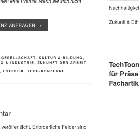
lten eine Prämie, wenn sie sich nicht
Nachhaltigke
Zukunft & Eth
ZENZ ANFRAGEN →
,
GESELLSCHAFT, KULTUR & BILDUNG
,
TechToo
G & INDUSTRIE
,
ZUKUNFT DER ARBEIT
,
LOGISTIK
,
TECH-KONZERNE
für Präse
Fachartik
ntar
veröffentlicht.
Erforderliche Felder sind