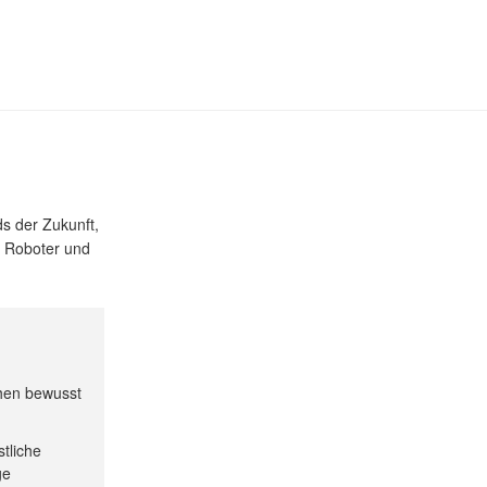
s der Zukunft,
z, Roboter und
ehen bewusst
tliche
ge