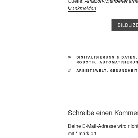
Quelle:
Amazon-Mitarbeiter erha
krankmelden
BILDLI
KATEGORIEN
DIGITALISIERUNG & DATEN
ROBOTIK, AUTOMATISIERUN
SCHLAGWÖRTER
ARBEITSWELT
,
GESUNDHEIT
Schreibe einen Komme
Deine E-Mail-Adresse wird nicht 
mit
*
markiert