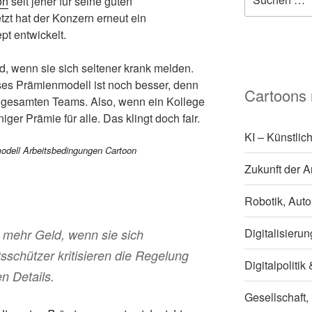
on
seit jeher für seine guten
nach:
zt hat der Konzern erneut ein
t entwickelt.
, wenn sie sich seltener krank melden.
eses Prämienmodell ist noch besser, denn
Cartoons
es gesamten Teams. Also, wenn ein Kollege
iger Prämie für alle. Das klingt doch fair.
KI – Künstlich
Zukunft der A
Robotik, Auto
Digitalisieru
 mehr Geld, wenn sie sich
sschützer kritisieren die Regelung
Digitalpoliti
n Details.
Gesellschaft,