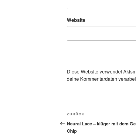
Website
Diese Website verwendet Akism
deine Kommentardaten verarbei
Beitragsnavigation
Vorheriger
ZURÜCK
Beitrag
Neural Lace – klüger mit dem Ge
Chip