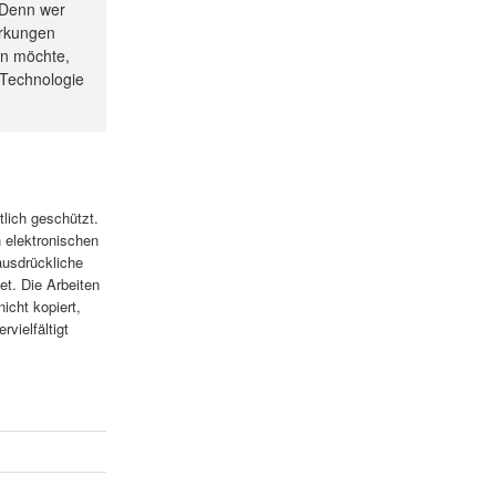
 Denn wer
irkungen
en möchte,
r Technologie
tlich geschützt.
n elektronischen
ausdrückliche
t. Die Arbeiten
icht kopiert,
rvielfältigt