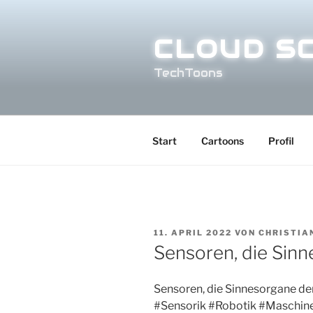
Zum
Inhalt
CLOUD S
springen
TechToons
Start
Cartoons
Profil
VERÖFFENTLICHT
11. APRIL 2022
VON
CHRISTIA
AM
Sensoren, die Sinn
Sensoren, die Sinnesorgane der
#Sensorik
#Robotik
#Maschin