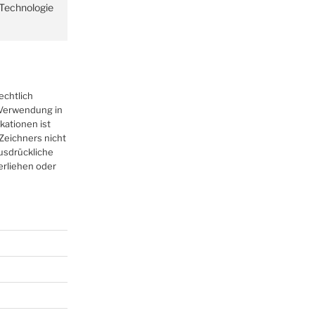
r Technologie
echtlich
r Verwendung in
kationen ist
Zeichners nicht
ausdrückliche
erliehen oder