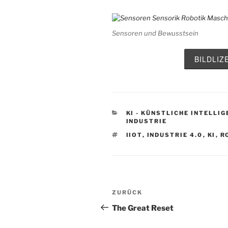
Sensoren und Bewusstsein
BILDLI
KATEGORIEN
KI - KÜNSTLICHE INTELLI
INDUSTRIE
SCHLAGWÖRTER
IIOT
,
INDUSTRIE 4.0
,
KI
,
R
Beitragsnavigation
Vorheriger
ZURÜCK
Beitrag
The Great Reset