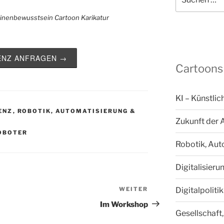
nach:
ZENZ ANFRAGEN →
Cartoons
KI – Künstlic
GENZ
,
ROBOTIK, AUTOMATISIERUNG &
Zukunft der 
OBOTER
Robotik, Aut
Digitalisieru
WEITER
Nächster
Digitalpoliti
Beitrag
Im Workshop
Gesellschaft,