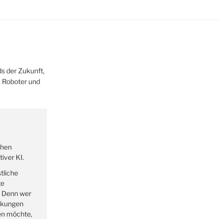
s der Zukunft,
z, Roboter und
ehen
iver KI.
tliche
ge
. Denn wer
rkungen
en möchte,