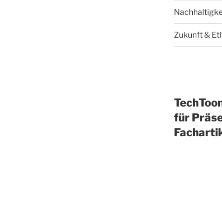
Nachhaltigke
Zukunft & Et
TechToo
für Präse
Facharti