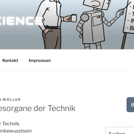
CIENCE
Kontakt
Impressum
N MÖLLER
B
esorgane der Technik
 Technik.
Suchen
enbewusstsein