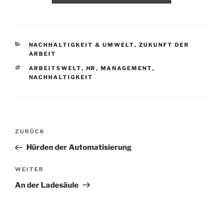
KATEGORIEN
NACHHALTIGKEIT & UMWELT
,
ZUKUNFT DER
ARBEIT
SCHLAGWÖRTER
ARBEITSWELT
,
HR
,
MANAGEMENT
,
NACHHALTIGKEIT
Beitragsnavigation
Vorheriger
ZURÜCK
Beitrag
Hürden der Automatisierung
Nächster
WEITER
Beitrag
An der Ladesäule