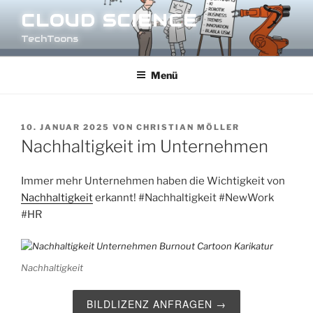
Zum
CLOUD SCIENCE
Inhalt
TechToons
springen
Menü
VERÖFFENTLICHT
10. JANUAR 2025
VON
CHRISTIAN MÖLLER
AM
Nachhaltigkeit im Unternehmen
Immer mehr Unternehmen haben die Wichtigkeit von
Nachhaltigkeit
erkannt!
#Nachhaltigkeit
#NewWork
#HR
Nachhaltigkeit
BILDLIZENZ ANFRAGEN →