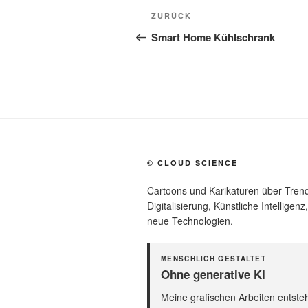
Beitragsnavigation
Vorheriger
ZURÜCK
Beitrag
Smart Home Kühlschrank
© CLOUD SCIENCE
Cartoons und Karikaturen über Trend
Digitalisierung, Künstliche Intelligen
neue Technologien.
MENSCHLICH GESTALTET
Ohne generative KI
Meine grafischen Arbeiten entst