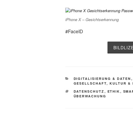
iPhone X – Gesichtserkennung
#FaceID
BILDLI
KATEGORIEN
DIGITALISIERUNG & DATEN
GESELLSCHAFT, KULTUR &
SCHLAGWÖRTER
DATENSCHUTZ
,
ETHIK
,
SMA
ÜBERWACHUNG