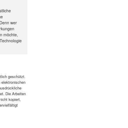
tliche
ge
 Denn wer
irkungen
en möchte,
r Technologie
tlich geschützt.
n elektronischen
ausdrückliche
t. Die Arbeiten
icht kopiert,
rvielfältigt