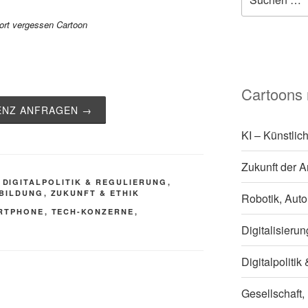
nach:
Cartoons
ZENZ ANFRAGEN →
KI – Künstlich
Zukunft der A
,
DIGITALPOLITIK & REGULIERUNG
,
 BILDUNG
,
ZUKUNFT & ETHIK
Robotik, Auto
RTPHONE
,
TECH-KONZERNE
,
Digitalisieru
Digitalpoliti
Gesellschaft,