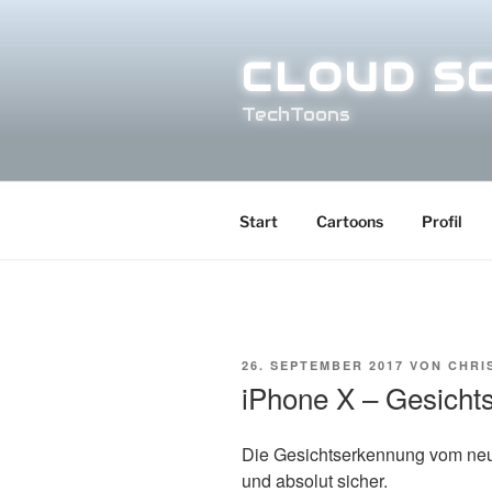
Zum
Inhalt
springen
CLOUD S
TechToons
Start
Cartoons
Profil
VERÖFFENTLICHT
26. SEPTEMBER 2017
VON
CHRI
AM
iPhone X – Gesicht
Die Gesichtserkennung vom n
und absolut sicher.