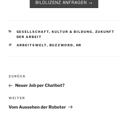
BILDLIZENZ ANFRAGEN →
KATEGORIEN
GESELLSCHAFT, KULTUR & BILDUNG
,
ZUKUNFT
DER ARBEIT
SCHLAGWÖRTER
ARBEITSWELT
,
BUZZWORD
,
HR
Beitragsnavigation
Vorheriger
ZURÜCK
Beitrag
Neuer Job per Chatbot?
Nächster
WEITER
Beitrag
Vom Aussehen der Roboter