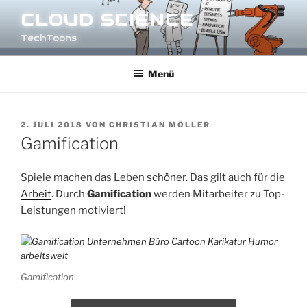
Zum
CLOUD SCIENCE
Inhalt
TechToons
springen
Menü
VERÖFFENTLICHT
2. JULI 2018
VON
CHRISTIAN MÖLLER
AM
Gamification
Spiele machen das Leben schöner. Das gilt auch für die
Arbeit
. Durch
Gamification
werden Mitarbeiter zu Top-
Leistungen motiviert!
Gamification