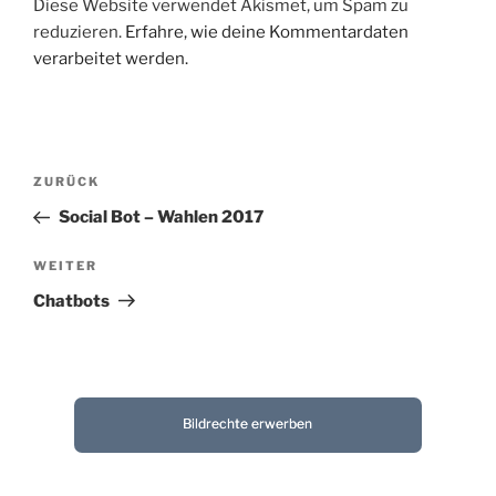
Diese Website verwendet Akismet, um Spam zu
reduzieren.
Erfahre, wie deine Kommentardaten
verarbeitet werden.
Beitragsnavigation
Vorheriger
ZURÜCK
Beitrag
Social Bot – Wahlen 2017
Nächster
WEITER
Beitrag
Chatbots
Bildrechte erwerben