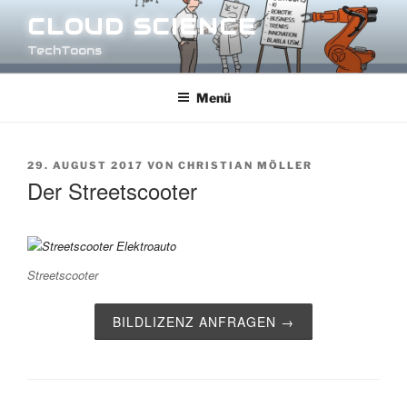
Zum
CLOUD SCIENCE
Inhalt
TechToons
springen
Menü
VERÖFFENTLICHT
29. AUGUST 2017
VON
CHRISTIAN MÖLLER
AM
Der Streetscooter
Streetscooter
BILDLIZENZ ANFRAGEN →