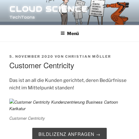
Zum
CLOUD SCIENCE
Inhalt
TechToons
springen
Menü
VERÖFFENTLICHT
5. NOVEMBER 2020
VON
CHRISTIAN MÖLLER
AM
Customer Centricity
Das ist an all die Kunden gerichtet, deren Bedürfnisse
nicht im Mittelpunkt standen!
Customer Centricity
BILDLIZENZ ANFRAGEN →