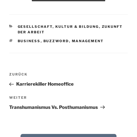
KATEGORIEN
GESELLSCHAFT, KULTUR & BILDUNG
,
ZUKUNFT
DER ARBEIT
SCHLAGWÖRTER
BUSINESS
,
BUZZWORD
,
MANAGEMENT
Beitragsnavigation
Vorheriger
ZURÜCK
Beitrag
Karrierekiller Homeoffice
Nächster
WEITER
Beitrag
Transhumanismus Vs. Posthumanismus