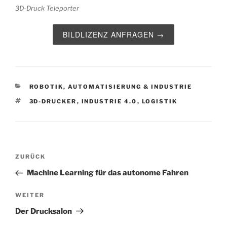
3D-Druck Teleporter
BILDLIZENZ ANFRAGEN →
KATEGORIEN
ROBOTIK, AUTOMATISIERUNG & INDUSTRIE
SCHLAGWÖRTER
3D-DRUCKER
,
INDUSTRIE 4.0
,
LOGISTIK
Beitragsnavigation
Vorheriger
ZURÜCK
Beitrag
Machine Learning für das autonome Fahren
Nächster
WEITER
Beitrag
Der Drucksalon