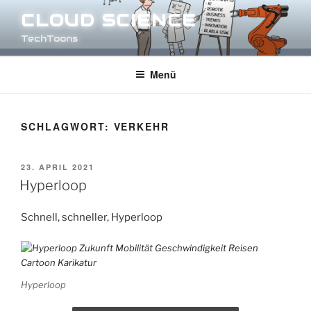
Zum
CLOUD SCIENCE
Inhalt
TechToons
springen
Menü
SCHLAGWORT:
VERKEHR
VERÖFFENTLICHT
23. APRIL 2021
AM
Hyperloop
Schnell, schneller, Hyperloop
Hyperloop