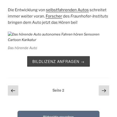
Die Entwicklung von
selbstfahrenden Autos
schreitet
immer weiter voran.
Forscher
des
Fraunhofer-Instituts
bringen dem
Auto
jetzt das Hören bei!
Das hörende Auto
BILDLIZENZ ANFRAGEN →
Vorherige
Näch
Seitennummerierung
Seite
2
Seite
Seite
der
Beiträge
Bildrechte erwerben