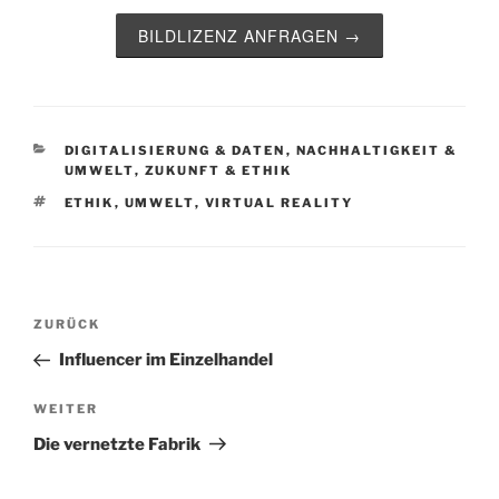
BILDLIZENZ ANFRAGEN →
KATEGORIEN
DIGITALISIERUNG & DATEN
,
NACHHALTIGKEIT &
UMWELT
,
ZUKUNFT & ETHIK
SCHLAGWÖRTER
ETHIK
,
UMWELT
,
VIRTUAL REALITY
Beitragsnavigation
Vorheriger
ZURÜCK
Beitrag
Influencer im Einzelhandel
Nächster
WEITER
Beitrag
Die vernetzte Fabrik