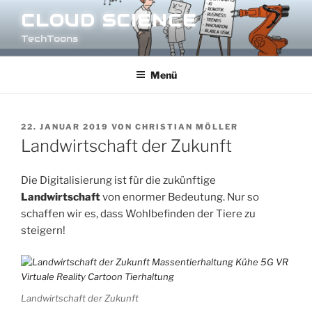
Zum
CLOUD SCIENCE
Inhalt
TechToons
springen
Menü
VERÖFFENTLICHT
22. JANUAR 2019
VON
CHRISTIAN MÖLLER
AM
Landwirtschaft der Zukunft
Die Digitalisierung ist für die zukünftige
Landwirtschaft
von enormer Bedeutung. Nur so
schaffen wir es, dass Wohlbefinden der Tiere zu
steigern!
Landwirtschaft der Zukunft