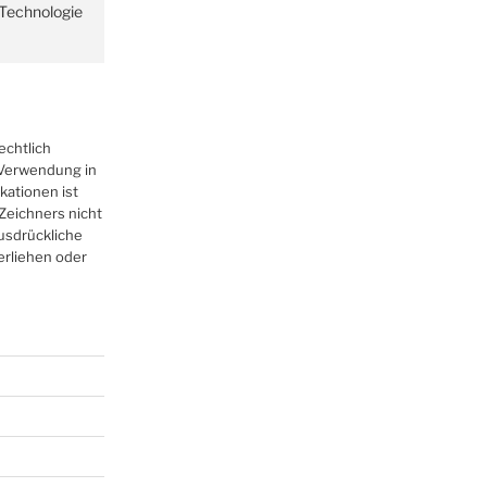
r Technologie
echtlich
r Verwendung in
kationen ist
Zeichners nicht
ausdrückliche
erliehen oder