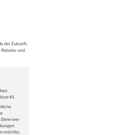
s der Zukunft,
z, Roboter und
ehen
iver KI.
tliche
ge
. Denn wer
rkungen
en möchte,