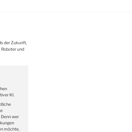
s der Zukunft,
z, Roboter und
ehen
iver KI.
tliche
ge
. Denn wer
rkungen
en möchte,