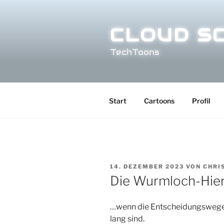
Zum
Inhalt
CLOUD S
springen
TechToons
Start
Cartoons
Profil
VERÖFFENTLICHT
14. DEZEMBER 2023
VON
CHRI
AM
Die Wurmloch-Hier
…wenn die Entscheidungswege i
lang sind.