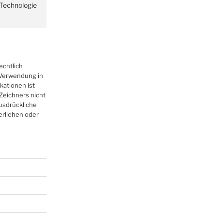
r Technologie
echtlich
r Verwendung in
kationen ist
Zeichners nicht
ausdrückliche
erliehen oder