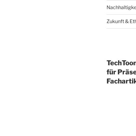
Nachhaltigke
Zukunft & Et
TechToo
für Präse
Facharti