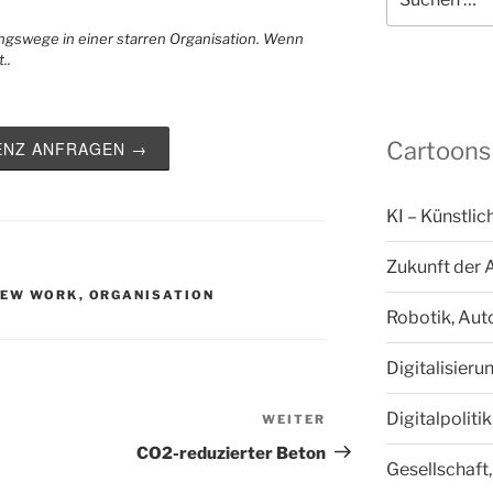
nach:
Cartoons
ZENZ ANFRAGEN →
KI – Künstlic
Zukunft der 
NEW WORK
,
ORGANISATION
Robotik, Aut
Digitalisieru
Digitalpoliti
WEITER
Nächster
Beitrag
CO2-reduzierter Beton
Gesellschaft,