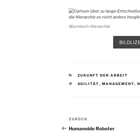
Wurmloch-Hierarchie
BILDLI
KATEGORIEN
ZUKUNFT DER ARBEIT
SCHLAGWÖRTER
AGILITÄT
,
MANAGEMENT
,
Beitragsnavigation
Vorheriger
ZURÜCK
Beitrag
Humanoide Roboter