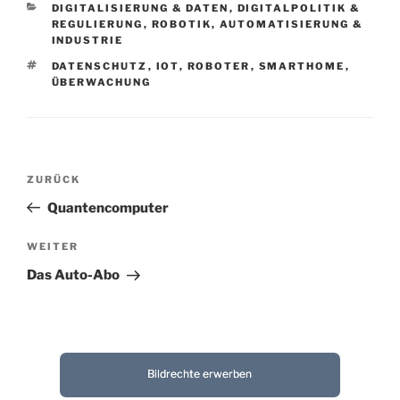
KATEGORIEN
DIGITALISIERUNG & DATEN
,
DIGITALPOLITIK &
REGULIERUNG
,
ROBOTIK, AUTOMATISIERUNG &
INDUSTRIE
SCHLAGWÖRTER
DATENSCHUTZ
,
IOT
,
ROBOTER
,
SMARTHOME
,
ÜBERWACHUNG
Beitragsnavigation
Vorheriger
ZURÜCK
Beitrag
Quantencomputer
Nächster
WEITER
Beitrag
Das Auto-Abo
Bildrechte erwerben