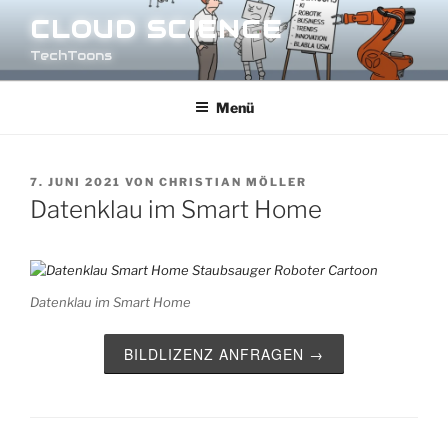
Zum
CLOUD SCIENCE
Inhalt
TechToons
springen
Menü
VERÖFFENTLICHT
7. JUNI 2021
VON
CHRISTIAN MÖLLER
AM
Datenklau im Smart Home
Datenklau im Smart Home
BILDLIZENZ ANFRAGEN →