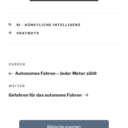
KATEGORIEN
KI - KÜNSTLICHE INTELLIGENZ
SCHLAGWÖRTER
CHATBOTS
Beitragsnavigation
Vorheriger
ZURÜCK
Beitrag
Autonomes Fahren – Jeder Meter zählt
Nächster
WEITER
Beitrag
Gefahren für das autonome Fahren
Bildrechte erwerben