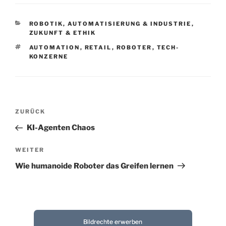
KATEGORIEN
ROBOTIK, AUTOMATISIERUNG & INDUSTRIE
,
ZUKUNFT & ETHIK
SCHLAGWÖRTER
AUTOMATION
,
RETAIL
,
ROBOTER
,
TECH-
KONZERNE
Beitragsnavigation
Vorheriger
ZURÜCK
Beitrag
KI-Agenten Chaos
Nächster
WEITER
Beitrag
Wie humanoide Roboter das Greifen lernen
Bildrechte erwerben