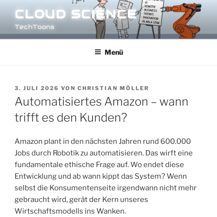
Zum
CLOUD SCIENCE
Inhalt
TechToons
springen
Menü
VERÖFFENTLICHT
3. JULI 2026
VON
CHRISTIAN MÖLLER
AM
Automatisiertes Amazon – wann
trifft es den Kunden?
Amazon plant in den nächsten Jahren rund 600.000
Jobs durch Robotik zu automatisieren. Das wirft eine
fundamentale ethische Frage auf. Wo endet diese
Entwicklung und ab wann kippt das System? Wenn
selbst die Konsumentenseite irgendwann nicht mehr
gebraucht wird, gerät der Kern unseres
Wirtschaftsmodells ins Wanken.