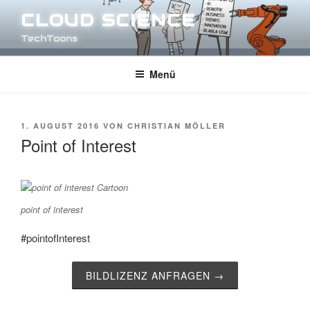
Zum
CLOUD SCIENCE
Inhalt
TechToons
springen
Menü
VERÖFFENTLICHT
1. AUGUST 2016
VON
CHRISTIAN MÖLLER
AM
Point of Interest
point of interest
#pointofInterest
BILDLIZENZ ANFRAGEN →