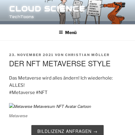
Zum
CLOUD SCIENCE
Inhalt
TechToons
springen
Menü
VERÖFFENTLICHT
23. NOVEMBER 2021
VON
CHRISTIAN MÖLLER
AM
DER NFT METAVERSE STYLE
Das Metaverse wird alles ändern! Ich wiederhole:
ALLES!
#Metaverse
#NFT
Metaverse
BILDLIZENZ ANFRAGEN →