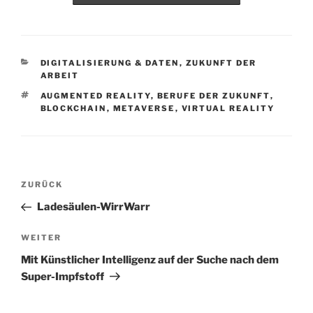
KATEGORIEN
DIGITALISIERUNG & DATEN
,
ZUKUNFT DER
ARBEIT
SCHLAGWÖRTER
AUGMENTED REALITY
,
BERUFE DER ZUKUNFT
,
BLOCKCHAIN
,
METAVERSE
,
VIRTUAL REALITY
Beitragsnavigation
Vorheriger
ZURÜCK
Beitrag
Ladesäulen-WirrWarr
Nächster
WEITER
Beitrag
Mit Künstlicher Intelligenz auf der Suche nach dem
Super-Impfstoff