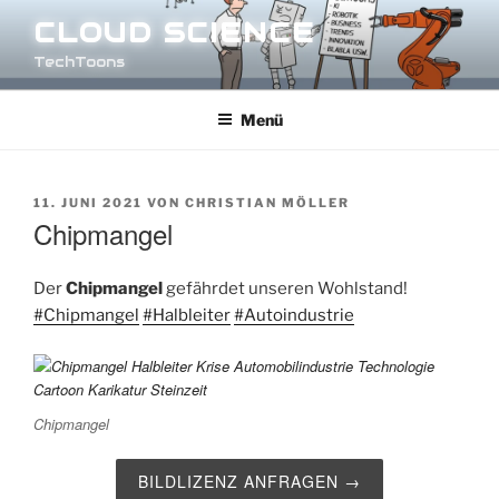
Zum
CLOUD SCIENCE
Inhalt
TechToons
springen
Menü
VERÖFFENTLICHT
11. JUNI 2021
VON
CHRISTIAN MÖLLER
AM
Chipmangel
Der
Chipmangel
gefährdet unseren Wohlstand!
#Chipmangel
#Halbleiter
#Autoindustrie
Chipmangel
BILDLIZENZ ANFRAGEN →