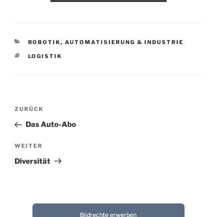
KATEGORIEN
ROBOTIK, AUTOMATISIERUNG & INDUSTRIE
SCHLAGWÖRTER
LOGISTIK
Beitragsnavigation
Vorheriger
ZURÜCK
Beitrag
Das Auto-Abo
Nächster
WEITER
Beitrag
Diversität
Bildrechte erwerben