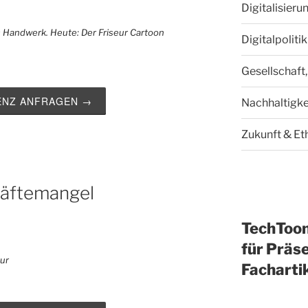
Digitalisieru
Digitalpoliti
Gesellschaft,
ZENZ ANFRAGEN →
Nachhaltigke
Zukunft & Et
räftemangel
TechToo
für Präse
Facharti