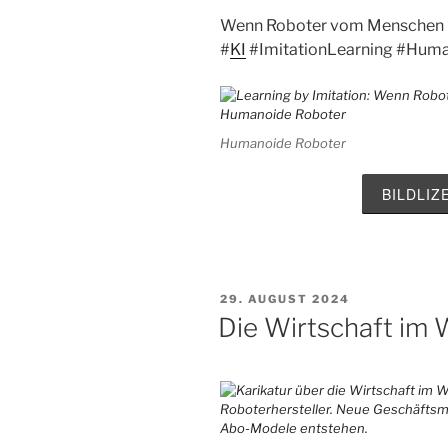
Wenn Roboter vom Menschen l
#
KI
#
ImitationLearning
#
Huma
Humanoide Roboter
BILDLI
VERÖFFENTLICHT
29. AUGUST 2024
AM
Die Wirtschaft im