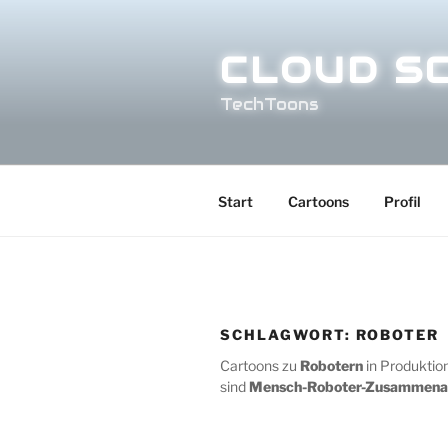
Zum
Inhalt
CLOUD S
springen
TechToons
Start
Cartoons
Profil
SCHLAGWORT:
ROBOTER
Cartoons zu
Robotern
in Produktion
sind
Mensch-Roboter-Zusammena