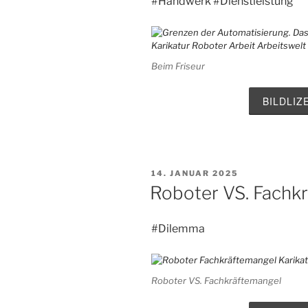
#Handwerk #Dienstleistung“
Beim Friseur
BILDLI
VERÖFFENTLICHT
14. JANUAR 2025
AM
Roboter VS. Fachk
#Dilemma
Roboter VS. Fachkräftemangel