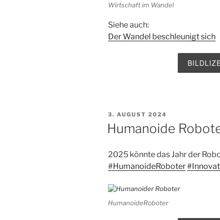
Wirtschaft im Wandel
Siehe auch:
Der Wandel beschleunigt sich
BILDLI
VERÖFFENTLICHT
3. AUGUST 2024
AM
Humanoide Robot
2025 könnte das Jahr der Rob
#HumanoideRoboter
#Innovat
HumanoideRoboter