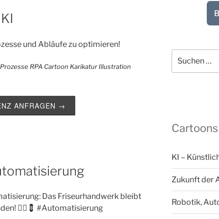
B
 KI
ozesse und Abläufe zu optimieren!
Suchen
nach:
ZENZ ANFRAGEN →
Cartoons
KI – Künstlic
utomatisierung
Zukunft der 
atisierung: Das Friseurhandwerk bleibt
Robotik, Aut
den! 💇‍♂️💈 #Automatisierung