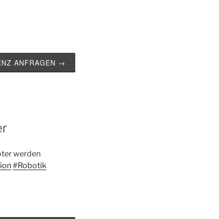
ZENZ ANFRAGEN →
er
oter werden
ion
#Robotik