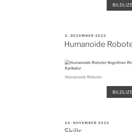
BILDLI
VERÖFFENTLICHT
5. DEZEMBER 2023
AM
Humanoide Robot
Humanoide Roboter
BILDLI
VERÖFFENTLICHT
24. NOVEMBER 2023
AM
Skills