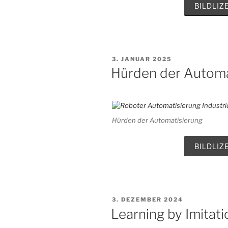
BILDLI
VERÖFFENTLICHT
3. JANUAR 2025
AM
Hürden der Automa
Hürden der Automatisierung
BILDLI
VERÖFFENTLICHT
3. DEZEMBER 2024
AM
Learning by Imitati