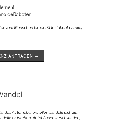
ernen!
noideRoboter
ZENZ ANFRAGEN →
 Wandel