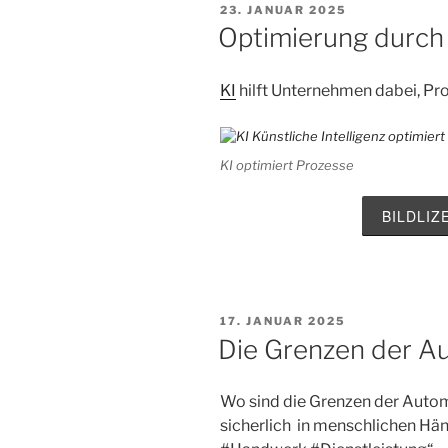
VERÖFFENTLICHT
23. JANUAR 2025
AM
Optimierung durch
KI
hilft Unternehmen dabei, Pr
KI optimiert Prozesse
BILDLI
VERÖFFENTLICHT
17. JANUAR 2025
AM
Die Grenzen der A
Wo sind die Grenzen der Autom
sicherlich in menschlichen Hän