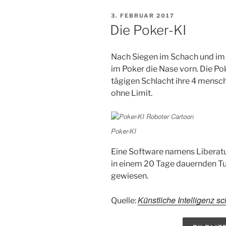
VERÖFFENTLICHT
3. FEBRUAR 2017
AM
Die Poker-KI
Nach Siegen im Schach und im
im Poker die Nase vorn. Die Po
tägigen Schlacht ihre 4 mensc
ohne Limit.
Poker-KI
Eine Software namens Liberatus
in einem 20 Tage dauernden Tur
gewiesen.
Künstliche Intelligenz sc
Quelle: