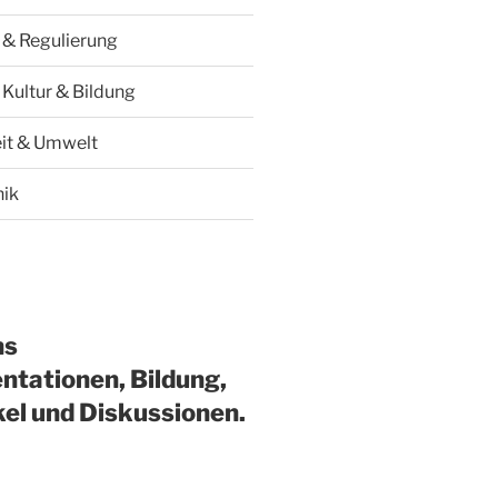
k & Regulierung
 Kultur & Bildung
it & Umwelt
hik
ns
ntationen, Bildung,
kel und Diskussionen.