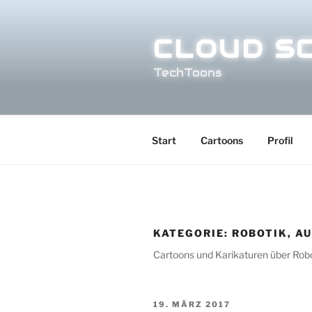
Zum
Inhalt
CLOUD S
springen
TechToons
Start
Cartoons
Profil
KATEGORIE:
ROBOTIK, A
Cartoons und Karikaturen über Rob
VERÖFFENTLICHT
19. MÄRZ 2017