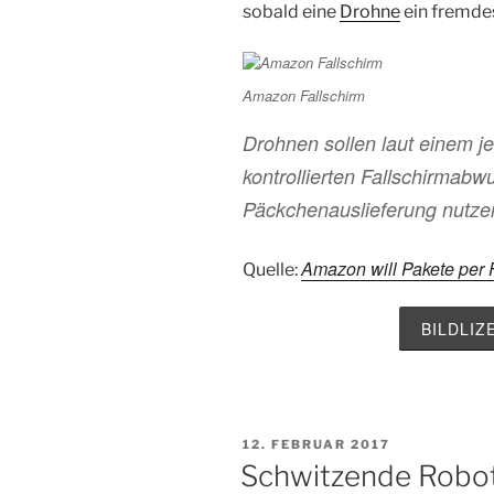
sobald eine
Drohne
ein fremdes
Amazon Fallschirm
Drohnen sollen laut einem je
kontrollierten Fallschirmabwu
Päckchenauslieferung nutze
Amazon will Pakete per 
Quelle:
BILDLI
VERÖFFENTLICHT
12. FEBRUAR 2017
AM
Schwitzende Robo