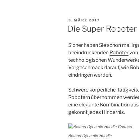
VERÖFFENTLICHT
3. MÄRZ 2017
AM
Die Super Roboter
Sicher haben Sie schon mal ir
beeindruckenden
Roboter
von 
technologischen Wunderwerke 
Vorgeschmack darauf, wie Robo
eindringen werden.
Schwere körperliche Tätigkeit
Robotern übernommen werden. 
eine elegante Kombination aus 
gekonnt jedes Hindernis.
Boston Dynamic Handle