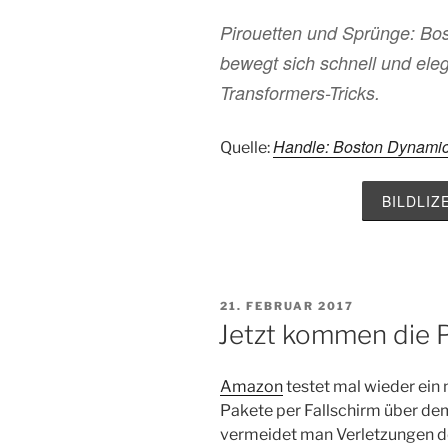
Pirouetten und Sprünge: Bo
bewegt sich schnell und ele
Transformers-Tricks.
Handle: Boston Dynamic
Quelle:
BILDLI
VERÖFFENTLICHT
21. FEBRUAR 2017
AM
Jetzt kommen die P
Amazon
testet mal wieder ein 
Pakete per Fallschirm über de
vermeidet man Verletzungen de