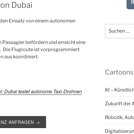
B
von Dubai
den Einsatz von einem autonomen
Suchen
nach:
 Passagier befördern und erreicht eine
 Die Flugroute ist vorprogrammiert
n aus koordiniert.
Cartoons
KI – Künstlic
l: Dubai testet autonome Taxi-Drohnen
Zukunft der 
Robotik, Aut
ZENZ ANFRAGEN →
Digitalisieru