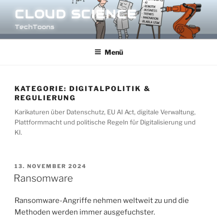
Zum
CLOUD SCIENCE
Inhalt
TechToons
springen
Menü
KATEGORIE:
DIGITALPOLITIK &
REGULIERUNG
Karikaturen über Datenschutz, EU AI Act, digitale Verwaltung,
Plattformmacht und politische Regeln für Digitalisierung und
KI.
VERÖFFENTLICHT
13. NOVEMBER 2024
AM
Ransomware
Ransomware-Angriffe nehmen weltweit zu und die
Methoden werden immer ausgefuchster.