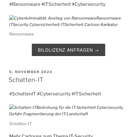
#Ransomware
#ITSicherheit
#Cybersecurity
Ransomware
BILDLIZENZ ANFRAGEN →
VERÖFFENTLICHT
5. NOVEMBER 2024
AM
Schatten-IT
#SchattenIT
#Cybersecurity
#ITSicherheit
Schatten-IT
Mehr Cartoons zum Thema IT-Security