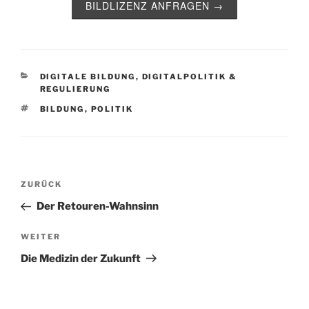
BILDLIZENZ ANFRAGEN →
KATEGORIEN
DIGITALE BILDUNG
,
DIGITALPOLITIK &
REGULIERUNG
SCHLAGWÖRTER
BILDUNG
,
POLITIK
Beitragsnavigation
Vorheriger
ZURÜCK
Beitrag
Der Retouren-Wahnsinn
Nächster
WEITER
Beitrag
Die Medizin der Zukunft