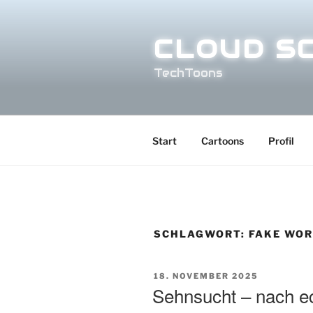
Zum
Inhalt
CLOUD S
springen
TechToons
Start
Cartoons
Profil
SCHLAGWORT:
FAKE WO
VERÖFFENTLICHT
18. NOVEMBER 2025
AM
Sehnsucht – nach ec