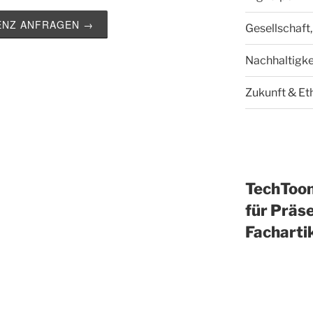
ZENZ ANFRAGEN →
Gesellschaft,
Nachhaltigke
Zukunft & Et
TechToo
für Präse
Facharti