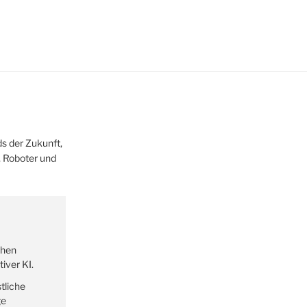
s der Zukunft,
z, Roboter und
ehen
iver KI.
tliche
ge