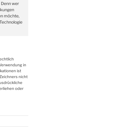
. Denn wer
rkungen
en möchte,
r Technologie
echtlich
r Verwendung in
kationen ist
Zeichners nicht
ausdrückliche
erliehen oder