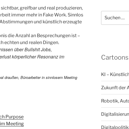
chtbar, greifbar und real produzieren,
Suchen
rbeit immer mehr in Fake Work. Sinnlos
nach:
e Abstimmungen und künstlich erzeugte
nis die Anzahl an Besprechungen ist –
h echten und realen Dingen.
nissen über Bullshit Jobs,
erlust körperlicher Resonanz im
Cartoons
KI – Künstlic
Zukunft der 
Robotik, Aut
Digitalisieru
ach Purpose
t im Meeting
Digitalpoliti