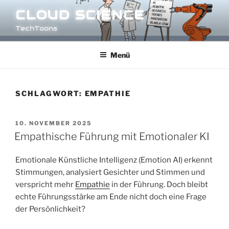
Zum
CLOUD SCIENCE
Inhalt
TechToons
springen
Menü
SCHLAGWORT:
EMPATHIE
VERÖFFENTLICHT
10. NOVEMBER 2025
AM
Empathische Führung mit Emotionaler KI
Emotionale Künstliche Intelligenz (Emotion AI) erkennt
Stimmungen, analysiert Gesichter und Stimmen und
verspricht mehr
Empathie
in der Führung. Doch bleibt
echte Führungsstärke am Ende nicht doch eine Frage
der Persönlichkeit?