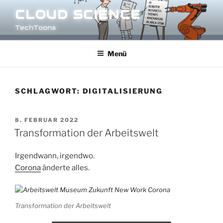
Zum
CLOUD SCIENCE
Inhalt
TechToons
springen
Menü
SCHLAGWORT:
DIGITALISIERUNG
VERÖFFENTLICHT
8. FEBRUAR 2022
AM
Transformation der Arbeitswelt
Irgendwann, irgendwo.
Corona
änderte alles.
Transformation der Arbeitswelt