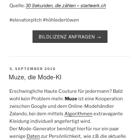
30 Sekunden, die zählen » startwerk.ch
Quelle:
#elevatorpitch #höhlederlöwen
BILDLIZENZ ANFRAGEN →
VERÖFFENTLICHT
3. SEPTEMBER 2016
AM
Muze, die Mode-KI
Erschwingliche Haute Couture für jedermann? Bald
wohl kein Problem mehr.
Muze
ist eine Kooperation
zwischen Google und dem Online-Modehändler
Zalando, bei dem mittels
Algorithmen
extravagante
Kleidung individuell angefertigt wird.
Der Mode-Generator benötigt hierfür nur ein paar
wenige
Daten
zur Persönlichkeit, wie z.B. die aktuelle